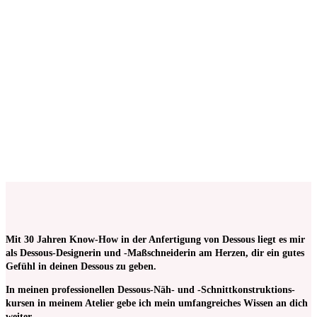
ab 1
Stück
Kurzwarenpaket für Dessousset Orange
€
18,00
Keine Mehrwertsteuer, da Kleinunternehmer nach §19 (1)
UStG.
zzgl.
Versandkosten
ab 1
Stück
Mit 30 Jahren Know-How in der Anfertigung von Dessous liegt es mir
als Dessous-Designerin und -Maßschneiderin am Herzen, dir ein gutes
Gefühl in deinen Dessous zu geben.
In meinen pro­fessionellen Dessous-Näh- und -Schnitt­kon­struktions­
kursen in meinem Atelier gebe ich mein umfangreiches Wissen an dich
weiter.