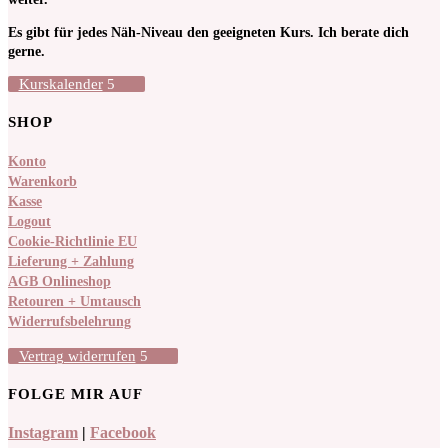
Es gibt für jedes Näh-Niveau den geeigneten Kurs. Ich berate dich
gerne.
Kurskalender
SHOP
Konto
Warenkorb
Kasse
Logout
Cookie-Richtlinie EU
Lieferung + Zahlung
AGB Onlineshop
Retouren + Umtausch
Widerrufsbelehrung
Vertrag widerrufen
FOLGE MIR AUF
Instagram
|
Facebook