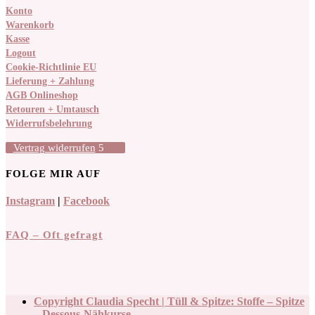
Konto
Warenkorb
Kasse
Logout
Cookie-Richtlinie EU
Lieferung + Zahlung
AGB Onlineshop
Retouren + Umtausch
Widerrufsbelehrung
Vertrag widerrufen
FOLGE MIR AUF
Instagram
|
Facebook
FAQ – Oft gefragt
Copyright Claudia Specht | Tüll & Spitze: Stoffe – Spitze
– Dessous-Nähkurse