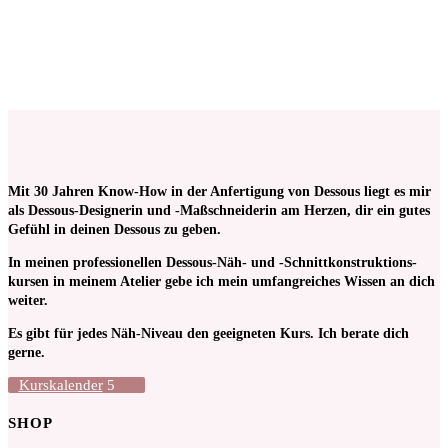
ab 1
Stück
Mit 30 Jahren Know-How in der Anfertigung von Dessous liegt es mir
als Dessous-Designerin und -Maßschneiderin am Herzen, dir ein gutes
Gefühl in deinen Dessous zu geben.
In meinen pro­fessionellen Dessous-Näh- und -Schnitt­kon­struktions­
kursen in meinem Atelier gebe ich mein umfangreiches Wissen an dich
weiter.
Es gibt für jedes Näh-Niveau den geeigneten Kurs. Ich berate dich
gerne.
Kurskalender
SHOP