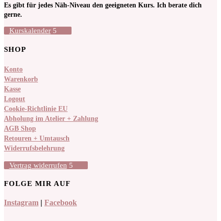
Es gibt für jedes Näh-Niveau den geeigneten Kurs. Ich berate dich
gerne.
Kurskalender
SHOP
Konto
Warenkorb
Kasse
Logout
Cookie-Richtlinie EU
Abholung im Atelier + Zahlung
AGB Shop
Retouren + Umtausch
Widerrufsbelehrung
Vertrag widerrufen
FOLGE MIR AUF
Instagram
|
Facebook