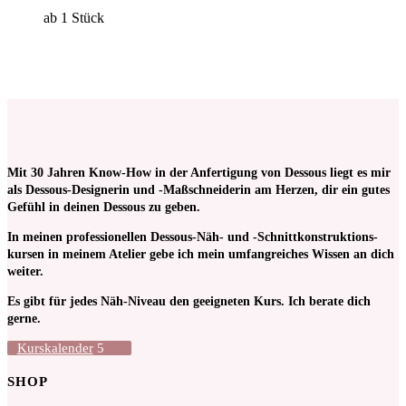
ab 1
Stück
Mit 30 Jahren Know-How in der Anfertigung von Dessous liegt es mir
als Dessous-Designerin und -Maßschneiderin am Herzen, dir ein gutes
Gefühl in deinen Dessous zu geben.
In meinen pro­fessionellen Dessous-Näh- und -Schnitt­kon­struktions­
kursen in meinem Atelier gebe ich mein umfangreiches Wissen an dich
weiter.
Es gibt für jedes Näh-Niveau den geeigneten Kurs. Ich berate dich
gerne.
Kurskalender
SHOP