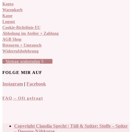
Konto
Warenkorb
Kasse
Logout
Cookie-Richtlinie EU
Abholung im Atelier + Zahlung
AGB Shop
Retouren + Umtausch
Widerrufsbelehrung
Vertrag widerrufen
FOLGE MIR AUF
Instagram
|
Facebook
FAQ – Oft gefragt
Copyright Claudia Specht | Tüll & Spitze: Stoffe – Spitze
– Dessous-Nähkurse