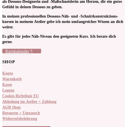
als Dessous-Designerin und -Maßschneiderin am Herzen, dir ein gutes
Gefühl in deinen Dessous zu geben.
In meinen pro­fessionellen Dessous-Näh- und -Schnitt­kon­struktions­
kursen in meinem Atelier gebe ich mein umfangreiches Wissen an dich
weiter.
Es gibt für jedes Näh-Niveau den geeigneten Kurs. Ich berate dich
gerne.
Kurskalender
SHOP
Konto
Warenkorb
Kasse
Logout
Cookie-Richtlinie EU
Abholung im Atelier + Zahlung
AGB Shop
Retouren + Umtausch
Widerrufsbelehrung