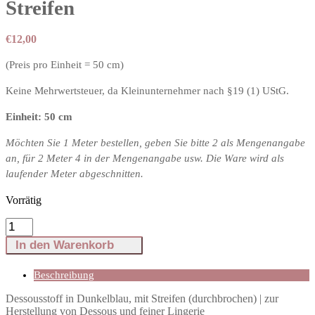
Streifen
€
12,00
(Preis pro Einheit = 50 cm)
Keine Mehrwertsteuer, da Kleinunternehmer nach §19 (1) UStG.
Einheit: 50 cm
Möchten Sie 1 Meter bestellen, geben Sie bitte 2 als Mengenangabe
an, für 2 Meter 4 in der Mengenangabe usw. Die Ware wird als
laufender Meter abgeschnitten.
Vorrätig
Dessousstoff
in
In den Warenkorb
Dunkelblau
mit
Streifen
Beschreibung
Menge
Dessousstoff in Dunkelblau, mit Streifen (durchbrochen) | zur
Herstellung von Dessous und feiner Lingerie