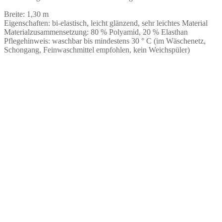
Breite: 1,30 m
Eigenschaften: bi-elastisch, leicht glänzend, sehr leichtes Material
Materialzusammensetzung: 80 % Polyamid, 20 % Elasthan
Pflegehinweis: waschbar bis mindestens 30 ° C (im Wäschenetz,
Schongang, Feinwaschmittel empfohlen, kein Weichspüler)
Wäschetüll Weiss mit rosa Blüten bestickt | zur
Anfertigung von Dessous (Kopie)
€
11,00
Keine Mehrwertsteuer, da Kleinunternehmer nach §19 (1)
UStG.
ab 50
cm
Wäschetüll in Weiss bestickt | zur Anfertigung von