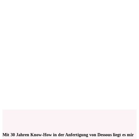
Dessous
€
11,00
Keine Mehrwertsteuer, da Kleinunternehmer nach §19 (1)
UStG.
ab 50
cm
Miederstoff in Weiss mit Ranken | zur Anfertigung
von Dessous + Miederwaren
€
13,00
Keine Mehrwertsteuer, da Kleinunternehmer nach §19 (1)
UStG.
ab 50
cm
Mit 30 Jahren Know-How in der Anfertigung von Dessous liegt es mir