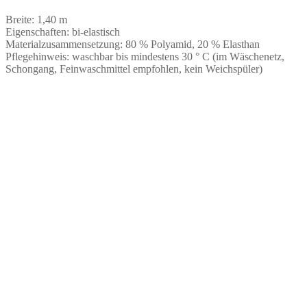
Breite: 1,40 m
Eigenschaften: bi-elastisch
Materialzusammensetzung: 80 % Polyamid, 20 % Elasthan
Pflegehinweis: waschbar bis mindestens 30 ° C (im Wäschenetz,
Schongang, Feinwaschmittel empfohlen, kein Weichspüler)
Wäschetüll in Weiss bestickt | zur Anfertigung
von Dessous
€
11,00
Keine Mehrwertsteuer, da Kleinunternehmer nach §19 (1)
UStG.
ab 50
cm
Miederstoff in Weiss mit Ranken | zur