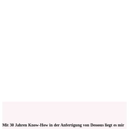
Anfertigung von Dessous + Miederwaren
€
13,00
Keine Mehrwertsteuer, da Kleinunternehmer nach §19 (1)
UStG.
ab 50
cm
Wäschetüll Weiss mit rosa Blüten bestickt | zur
Anfertigung von Dessous (Kopie)
€
11,00
Keine Mehrwertsteuer, da Kleinunternehmer nach §19 (1)
UStG.
ab 50
cm
Mit 30 Jahren Know-How in der Anfertigung von Dessous liegt es mir