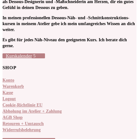
als Dessous-Designerin und -Maßschneiderin am Herzen, dir ein gutes
Gefühl in deinen Dessous zu geben.
In meinen pro­fessionellen Dessous-Näh- und -Schnitt­kon­struktions­
kursen in meinem Atelier gebe ich mein umfangreiches Wissen an dich
weiter.
Es gibt für jedes Näh-Niveau den geeigneten Kurs. Ich berate dich
gerne.
Kurskalender
SHOP
Konto
Warenkorb
Kasse
Logout
Cookie-Richtlinie EU
Abholung im Atelier + Zahlung
AGB Shop
Retouren + Umtausch
Widerrufsbelehrung