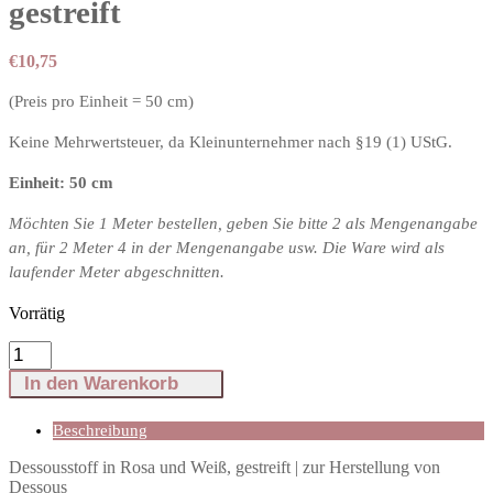
gestreift
€
10,75
(Preis pro Einheit = 50 cm)
Keine Mehrwertsteuer, da Kleinunternehmer nach §19 (1) UStG.
Einheit: 50 cm
Möchten Sie 1 Meter bestellen, geben Sie bitte 2 als Mengenangabe
an, für 2 Meter 4 in der Mengenangabe usw. Die Ware wird als
laufender Meter abgeschnitten.
Vorrätig
Dessousstoff
in
In den Warenkorb
Rosa
und
Weiß,
Beschreibung
gestreift
Dessousstoff in Rosa und Weiß, gestreift | zur Herstellung von
Menge
Dessous