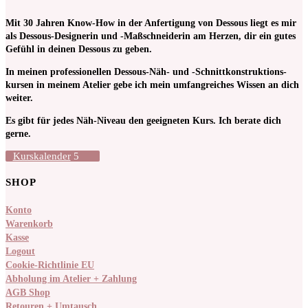
Mit 30 Jahren Know-How in der Anfertigung von Dessous liegt es mir
als Dessous-Designerin und -Maßschneiderin am Herzen, dir ein gutes
Gefühl in deinen Dessous zu geben.
In meinen pro­fessionellen Dessous-Näh- und -Schnitt­kon­struktions­
kursen in meinem Atelier gebe ich mein umfangreiches Wissen an dich
weiter.
Es gibt für jedes Näh-Niveau den geeigneten Kurs. Ich berate dich
gerne.
Kurskalender
SHOP
Konto
Warenkorb
Kasse
Logout
Cookie-Richtlinie EU
Abholung im Atelier + Zahlung
AGB Shop
Retouren + Umtausch