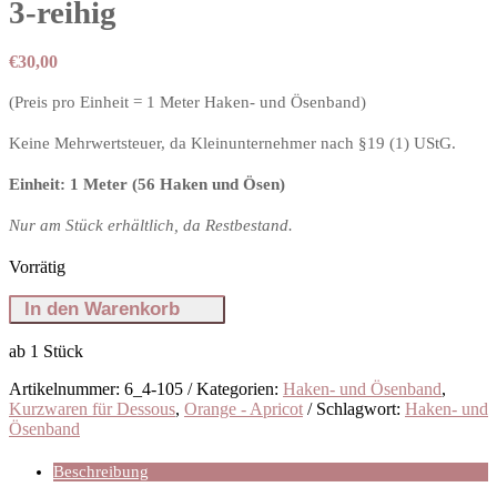
3-reihig
€
30,00
(Preis pro Einheit = 1 Meter Haken- und Ösenband)
Keine Mehrwertsteuer, da Kleinunternehmer nach §19 (1) UStG.
Einheit: 1 Meter (56 Haken und Ösen)
Nur am Stück erhältlich, da Restbestand.
Vorrätig
Haken-
In den Warenkorb
und
Ösenband
ab 1
Stück
in
Apricot,
Artikelnummer:
6_4-105
Kategorien:
Haken- und Ösenband
,
3-
Kurzwaren für Dessous
,
Orange - Apricot
Schlagwort:
Haken- und
reihig
Ösenband
Menge
Beschreibung