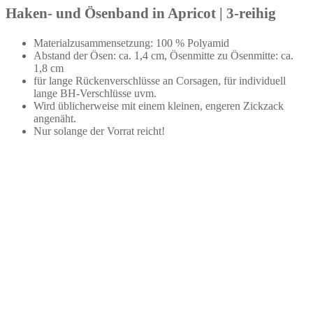
Haken- und Ösenband in Apricot | 3-reihig
Materialzusammensetzung: 100 % Polyamid
Abstand der Ösen: ca. 1,4 cm, Ösenmitte zu Ösenmitte: ca.
1,8 cm
für lange Rückenverschlüsse an Corsagen, für individuell
lange BH-Verschlüsse uvm.
Wird üblicherweise mit einem kleinen, engeren Zickzack
angenäht.
Nur solange der Vorrat reicht!
Kurzwarenpaket für Dessousset Orange, Größe L
€
18,00
Keine Mehrwertsteuer, da Kleinunternehmer nach §19 (1)
UStG.
ab 1
Stück