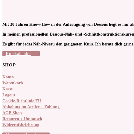
Mit 30 Jahren Know-How in der Anfertigung von Dessous liegt es mir al
In meinen pro­fessionellen Dessous-Näh- und -Schnitt­kon­struktions­kur
Es gibt für jedes Näh-Niveau den geeigneten Kurs. Ich berate dich gerne
Kurskalender
SHOP
Konto
Warenkorb
Kasse
Logout
Cookie-Richtlinie EU
Abholung im Atelier + Zahlung
AGB Shop
Retouren + Umtausch
Widerrufsbelehrung