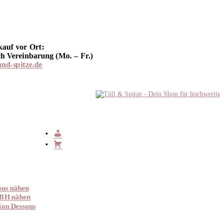
kauf vor Ort:
h Vereinbarung (Mo. – Fr.)
und-spitze.de
ous nähen
 BH nähen
ion Dessous