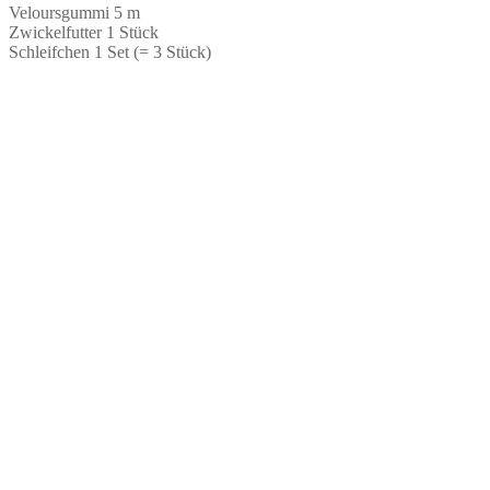
Veloursgummi 5 m
Zwickelfutter 1 Stück
Schleifchen 1 Set (= 3 Stück)
Kurzwarenpaket für Dessousset
Kurzwarenpa
Schwarz, Samt
Orange
€
22,00
€
18,00
Keine Mehrwertsteuer, da Kleinunternehmer nach
§19 (1) UStG.
Keine Mehrwerts
§19 (1) UStG.
ab 1
Stück
ab 1
Stück