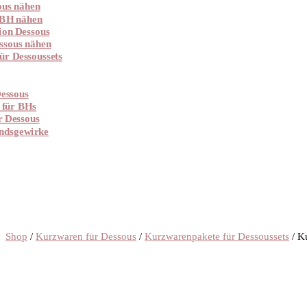
ous nähen
 BH nähen
ion Dessous
ssous nähen
ür Dessoussets
essous
 für BHs
r Dessous
ndsgewirke
Shop
/
Kurzwaren für Dessous
/
Kurzwarenpakete für Dessoussets
/ K