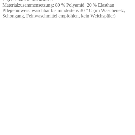
Materialzusammensetzung: 80 % Polyamid, 20 % Elasthan
Pflegehinweis: waschbar bis mindestens 30 ° C (im Wäschenetz,
Schongang, Feinwaschmittel empfohlen, kein Weichspüler)
Dessousstoff in Flieder | zur Anfertigung von
Dessous
€
9,75
Keine Mehrwertsteuer, da Kleinunternehmer nach §19 (1)
UStG.
zzgl.
Versandkosten
ab 50
cm
Mikrofaser in Goldbraun matt | zur Anfertigung
von Dessous