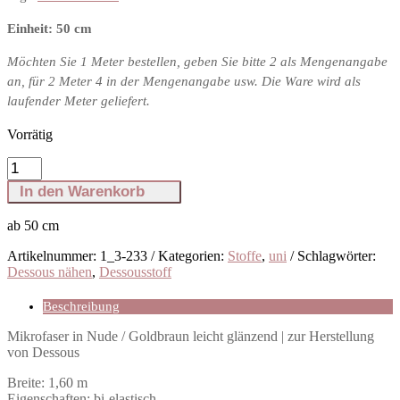
Einheit: 50 cm
Möchten Sie 1 Meter bestellen, geben Sie bitte 2 als Mengenangabe
an, für 2 Meter 4 in der Mengenangabe usw. Die Ware wird als
laufender Meter geliefert.
Vorrätig
Mikrofaser
in
In den Warenkorb
Nude
/
ab 50
cm
Goldbraun,
leicht
Artikelnummer:
1_3-233
Kategorien:
Stoffe
,
uni
Schlagwörter:
glänzend
Dessous nähen
,
Dessousstoff
|
zur
Beschreibung
Anfertigung
von
Mikrofaser in Nude / Goldbraun leicht glänzend | zur Herstellung
Dessous
von Dessous
Menge
Breite: 1,60 m
Eigenschaften: bi-elastisch