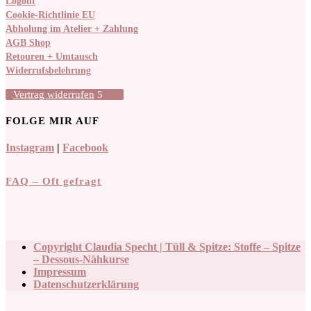
Logout
Cookie-Richtlinie EU
Abholung im Atelier + Zahlung
AGB Shop
Retouren + Umtausch
Widerrufsbelehrung
Vertrag widerrufen
FOLGE MIR AUF
Instagram
|
Facebook
FAQ – Oft gefragt
Copyright Claudia Specht | Tüll & Spitze: Stoffe – Spitze
– Dessous-Nähkurse
Impressum
Datenschutzerklärung