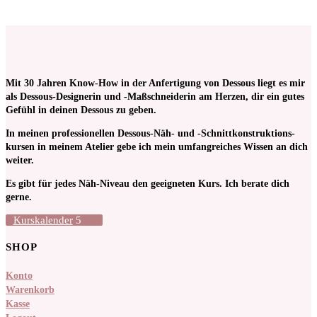
ab 1
Stück
Mit 30 Jahren Know-How in der Anfertigung von Dessous liegt es mir
als Dessous-Designerin und -Maßschneiderin am Herzen, dir ein gutes
Gefühl in deinen Dessous zu geben.
In meinen pro­fessionellen Dessous-Näh- und -Schnitt­kon­struktions­
kursen in meinem Atelier gebe ich mein umfangreiches Wissen an dich
weiter.
Es gibt für jedes Näh-Niveau den geeigneten Kurs. Ich berate dich
gerne.
Kurskalender
SHOP
Konto
Warenkorb
Kasse