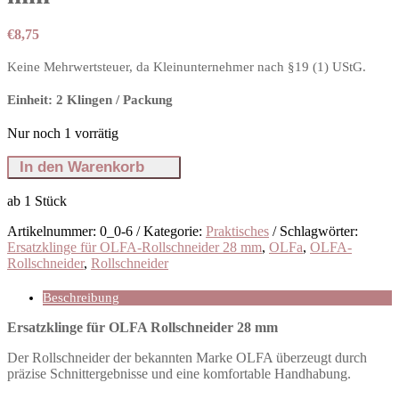
€
8,75
Keine Mehrwertsteuer, da Kleinunternehmer nach §19 (1) UStG.
Einheit: 2 Klingen / Packung
Nur noch 1 vorrätig
OLFA
In den Warenkorb
Klinge
für
ab 1
Stück
Rollschneider
28
Artikelnummer:
0_0-6
Kategorie:
Praktisches
Schlagwörter:
mm
Ersatzklinge für OLFA-Rollschneider 28 mm
,
OLFa
,
OLFA-
Menge
Rollschneider
,
Rollschneider
Beschreibung
Ersatzklinge für OLFA Rollschneider 28 mm
Der Rollschneider der bekannten Marke OLFA überzeugt durch
präzise Schnittergebnisse und eine komfortable Handhabung.