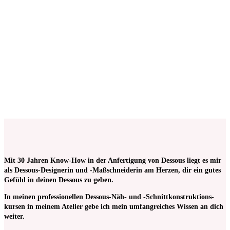
Keine Mehrwertsteuer, da Kleinunternehmer nach §19 (1)
UStG.
Schnittkonstruktion für Dessous: 18. + 19. April
2026
€
825,00
Keine Mehrwertsteuer, da Kleinunternehmer nach §19 (1)
UStG.
Mit 30 Jahren Know-How in der Anfertigung von Dessous liegt es mir
als Dessous-Designerin und -Maßschneiderin am Herzen, dir ein gutes
Gefühl in deinen Dessous zu geben.
In meinen pro­fessionellen Dessous-Näh- und -Schnitt­kon­struktions­
kursen in meinem Atelier gebe ich mein umfangreiches Wissen an dich
weiter.