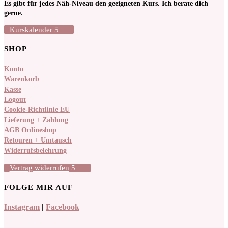
Es gibt für jedes Näh-Niveau den geeigneten Kurs. Ich berate dich
gerne.
Kurskalender
SHOP
Konto
Warenkorb
Kasse
Logout
Cookie-Richtlinie EU
Lieferung + Zahlung
AGB Onlineshop
Retouren + Umtausch
Widerrufsbelehrung
Vertrag widerrufen
FOLGE MIR AUF
Instagram
|
Facebook