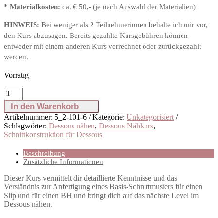
* Materialkosten:
ca. € 50,- (je nach Auswahl der Materialien)
HINWEIS:
Bei weniger als 2 Teilnehmerinnen behalte ich mir vor,
den Kurs abzusagen. Bereits gezahlte Kursgebühren können
entweder mit einem anderen Kurs verrechnet oder zurückgezahlt
werden.
Vorrätig
Schnittkonstruktion
für
In den Warenkorb
Dessous:
Artikelnummer:
5_2-101-6
Kategorie:
Unkategorisiert
22.
Schlagwörter:
Dessous nähen
,
Dessous-Nähkurs
,
+
Schnittkonstruktion für Dessous
23.
August
2026
Beschreibung
Menge
Zusätzliche Informationen
Dieser Kurs vermittelt dir detaillierte Kenntnisse und das
Verständnis zur Anfertigung eines Basis-Schnittmusters für einen
Slip und für einen BH und bringt dich auf das nächste Level im
Dessous nähen.