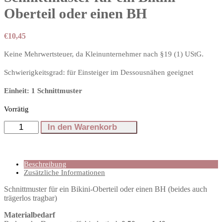
Oberteil oder einen BH
€
10,45
Keine Mehrwertsteuer, da Kleinunternehmer nach §19 (1) UStG.
Schwierigkeitsgrad: für Einsteiger im Dessousnähen geeignet
Einheit: 1 Schnittmuster
Vorrätig
Schnittmuster
In den Warenkorb
für
ein
Bikini-
Oberteil
Beschreibung
oder
Zusätzliche Informationen
einen
BH
Schnittmuster für ein Bikini-Oberteil oder einen BH (beides auch
Menge
trägerlos tragbar)
Materialbedarf