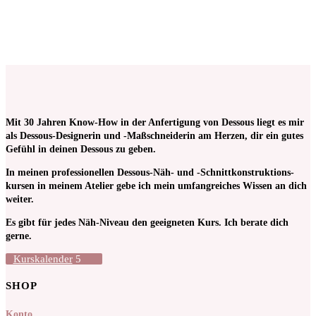
Keine Mehrwertsteuer, da Kleinunternehmer nach §19 (1)
UStG.
ab 1
Stück
Mit 30 Jahren Know-How in der Anfertigung von Dessous liegt es mir
als Dessous-Designerin und -Maßschneiderin am Herzen, dir ein gutes
Gefühl in deinen Dessous zu geben.
In meinen pro­fessionellen Dessous-Näh- und -Schnitt­kon­struktions­
kursen in meinem Atelier gebe ich mein umfangreiches Wissen an dich
weiter.
Es gibt für jedes Näh-Niveau den geeigneten Kurs. Ich berate dich
gerne.
Kurskalender
SHOP
Konto