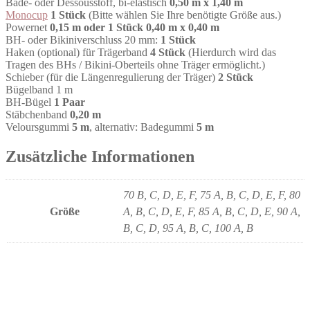
Bade- oder Dessousstoff, bi-elastisch
0,50 m x 1,40 m
Monocup
1 Stück
(Bitte wählen Sie Ihre benötigte Größe aus.)
Powernet
0,15 m oder 1 Stück 0,40 m x 0,40 m
BH- oder Bikiniverschluss 20 mm:
1 Stück
Haken (optional) für Trägerband
4 Stück
(Hierdurch wird das
Tragen des BHs / Bikini-Oberteils ohne Träger ermöglicht.)
Schieber (für die Längenregulierung der Träger)
2 Stück
Bügelband 1 m
BH-Bügel
1 Paar
Stäbchenband
0,20 m
Veloursgummi
5 m
, alternativ: Badegummi
5 m
Zusätzliche Informationen
70 B, C, D, E, F, 75 A, B, C, D, E, F, 80
Größe
A, B, C, D, E, F, 85 A, B, C, D, E, 90 A,
B, C, D, 95 A, B, C, 100 A, B