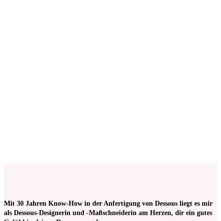
€
3,75
Keine Mehrwertsteuer, da Kleinunternehmer nach §19 (1)
UStG.
ab 50
cm
Spitzenborte 3 cm breit in Weiß mit hellblauer
Bogenkante
€
1,20
Keine Mehrwertsteuer, da Kleinunternehmer nach §19 (1)
UStG.
ab 50
cm
Mit 30 Jahren Know-How in der Anfertigung von Dessous liegt es mir
als Dessous-Designerin und -Maßschneiderin am Herzen, dir ein gutes