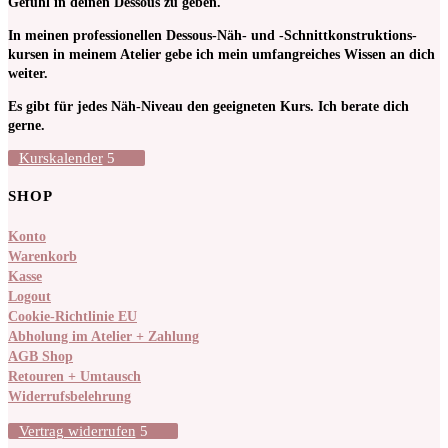
Gefühl in deinen Dessous zu geben.
In meinen pro­fessionellen Dessous-Näh- und -Schnitt­kon­struktions­
kursen in meinem Atelier gebe ich mein umfangreiches Wissen an dich
weiter.
Es gibt für jedes Näh-Niveau den geeigneten Kurs. Ich berate dich
gerne.
Kurskalender
SHOP
Konto
Warenkorb
Kasse
Logout
Cookie-Richtlinie EU
Abholung im Atelier + Zahlung
AGB Shop
Retouren + Umtausch
Widerrufsbelehrung
Vertrag widerrufen