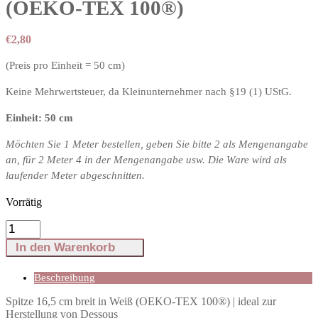
(OEKO-TEX 100®️)
€
2,80
(Preis pro Einheit = 50 cm)
Keine Mehrwertsteuer, da Kleinunternehmer nach §19 (1) UStG.
Einheit: 50 cm
Möchten Sie 1 Meter bestellen, geben Sie bitte 2 als Mengenangabe
an, für 2 Meter 4 in der Mengenangabe usw. Die Ware wird als
laufender Meter abgeschnitten.
Vorrätig
Spitze
16,5
In den Warenkorb
cm
breit
in
Beschreibung
Weiß
Spitze 16,5 cm breit in Weiß (OEKO-TEX 100®️) | ideal zur
(OEKO-
Herstellung von Dessous
TEX