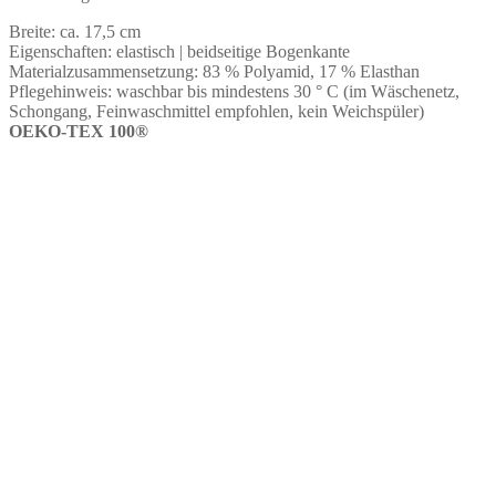
100®️)
Breite: ca. 17,5 cm
Menge
Eigenschaften: elastisch | beidseitige Bogenkante
Materialzusammensetzung: 83 % Polyamid, 17 % Elasthan
Pflegehinweis: waschbar bis mindestens 30 ° C (im Wäschenetz,
Schongang, Feinwaschmittel empfohlen, kein Weichspüler)
OEKO-TEX 100®️
Spitze in Weiß mit Blumen (OEKO-TEX 100®️)
€
3,50
Keine Mehrwertsteuer, da Kleinunternehmer nach §19 (1)
UStG.
ab 50
cm
Stickspitze 20 cm breit in Weiß (floral)