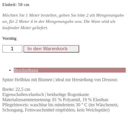
Einheit: 50 cm
Möchten Sie 1 Meter bestellen, geben Sie bitte 2 als Mengenangabe
an, für 2 Meter 4 in der Mengenangabe usw. Die Ware wird als
laufender Meter geliefert.
Vorrätig
Spitze
In den Warenkorb
22,5
cm
breit
in
Beschreibung
Hellblau
|
Spitze Hellblau mit Blumen | ideal zur Herstellung von Dessous
Blumen
Menge
Breite: 22,5 cm
Eigenschaften:elastisch | beidseitige Bogenkante
Materialzusammensetzung: 81 % Polyamid, 19 % Elasthan
Pflegehinweis: waschbar bis mindestens 30 ° C (im Wäschenetz,
Schongang, Feinwaschmittel empfohlen, kein Weichspüler)