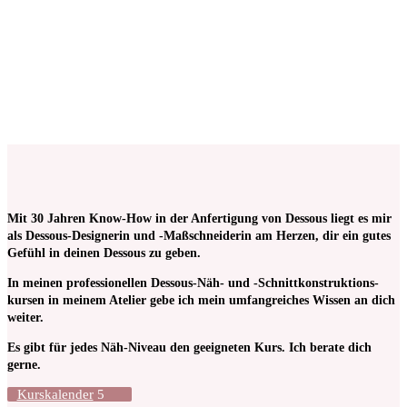
Spitzenborte 1,2 cm breit in Schwarz
€
0,80
Keine Mehrwertsteuer, da Kleinunternehmer nach §19 (1)
UStG.
ab 50
cm
Mit 30 Jahren Know-How in der Anfertigung von Dessous liegt es mir
als Dessous-Designerin und -Maßschneiderin am Herzen, dir ein gutes
Gefühl in deinen Dessous zu geben.
In meinen pro­fessionellen Dessous-Näh- und -Schnitt­kon­struktions­
kursen in meinem Atelier gebe ich mein umfangreiches Wissen an dich
weiter.
Es gibt für jedes Näh-Niveau den geeigneten Kurs. Ich berate dich
gerne.
Kurskalender