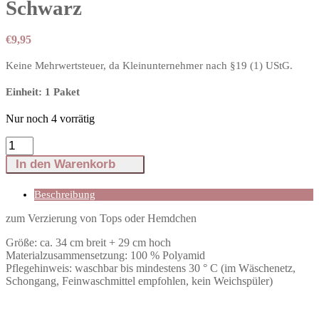
Schwarz
€
9,95
Keine Mehrwertsteuer, da Kleinunternehmer nach §19 (1) UStG.
Einheit: 1 Paket
Nur noch 4 vorrätig
Spitzen-
Applikation
In den Warenkorb
Silbergrau-
Schwarz
Menge
Beschreibung
zum Verzierung von Tops oder Hemdchen
Größe: ca. 34 cm breit + 29 cm hoch
Materialzusammensetzung: 100 % Polyamid
Pflegehinweis: waschbar bis mindestens 30 ° C (im Wäschenetz,
Schongang, Feinwaschmittel empfohlen, kein Weichspüler)