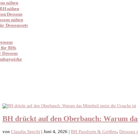
ous nähen
 BH nähen
ion Dessous
ssous nähen
ür Dessoussets
essous
 für BHs
r Dessous
ndsgewirke
BH drückt auf den Oberbauch: Warum das M
von
Claudia Specht
|
Juni 4, 2026
|
BH Passform & Größen
,
Dessous 