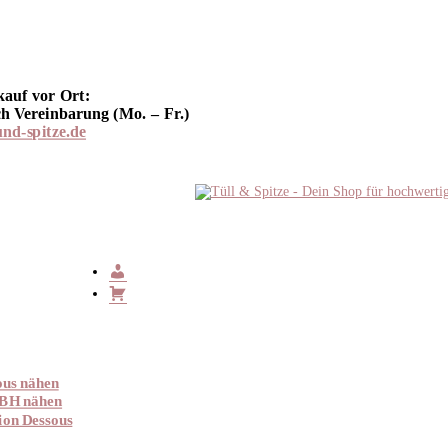
kauf vor Ort:
h Vereinbarung (Mo. – Fr.)
und-spitze.de
ous nähen
 BH nähen
ion Dessous