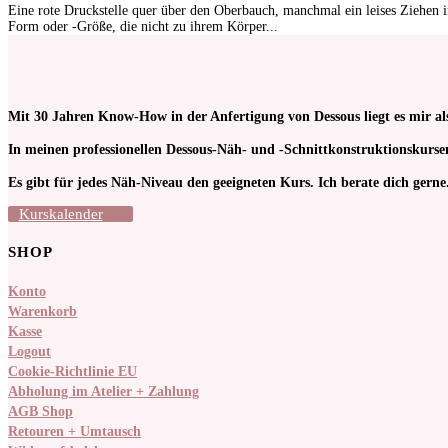
Eine rote Druckstelle quer über den Oberbauch, manchmal ein leises Ziehen 
Form oder -Größe, die nicht zu ihrem Körper...
Mit 30 Jahren Know-How in der Anfertigung von Dessous liegt es mir al
In meinen pro­fessionellen Dessous-Näh- und -Schnitt­kon­struktions­kur
Es gibt für jedes Näh-Niveau den geeigneten Kurs. Ich berate dich gerne
Kurskalender
SHOP
Konto
Warenkorb
Kasse
Logout
Cookie-Richtlinie EU
Abholung im Atelier + Zahlung
AGB Shop
Retouren + Umtausch