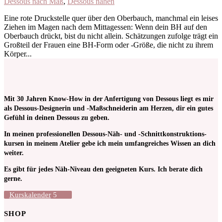
Dessous nach Maß
,
Dessous nähen
Eine rote Druckstelle quer über den Oberbauch, manchmal ein leises
Ziehen im Magen nach dem Mittagessen: Wenn dein BH auf den
Oberbauch drückt, bist du nicht allein. Schätzungen zufolge trägt ein
Großteil der Frauen eine BH-Form oder -Größe, die nicht zu ihrem
Körper...
Mit 30 Jahren Know-How in der Anfertigung von Dessous liegt es mir
als Dessous-Designerin und -Maßschneiderin am Herzen, dir ein gutes
Gefühl in deinen Dessous zu geben.
In meinen pro­fessionellen Dessous-Näh- und -Schnitt­kon­struktions­
kursen in meinem Atelier gebe ich mein umfangreiches Wissen an dich
weiter.
Es gibt für jedes Näh-Niveau den geeigneten Kurs. Ich berate dich
gerne.
Kurskalender
SHOP