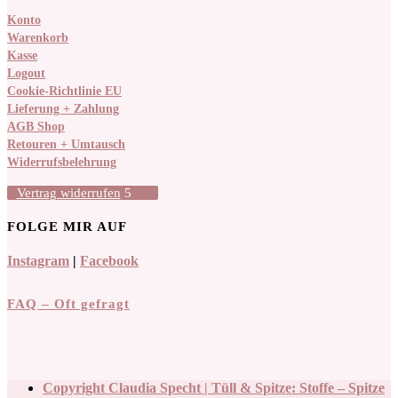
Konto
Warenkorb
Kasse
Logout
Cookie-Richtlinie EU
Lieferung + Zahlung
AGB Shop
Retouren + Umtausch
Widerrufsbelehrung
Vertrag widerrufen
FOLGE MIR AUF
Instagram
|
Facebook
FAQ – Oft gefragt
Copyright Claudia Specht | Tüll & Spitze: Stoffe – Spitze