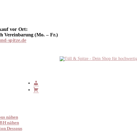
kauf vor Ort:
h Vereinbarung (Mo. – Fr.)
und-spitze.de
ous nähen
 BH nähen
ion Dessous