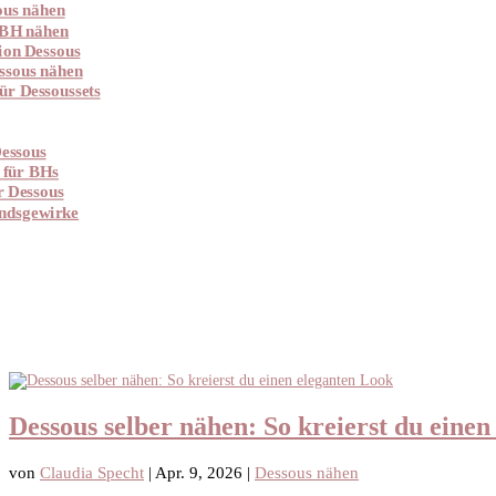
ous nähen
 BH nähen
ion Dessous
ssous nähen
ür Dessoussets
essous
 für BHs
r Dessous
ndsgewirke
Dessous selber nähen: So kreierst du eine
von
Claudia Specht
|
Apr. 9, 2026
|
Dessous nähen