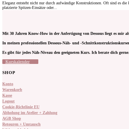
Eleganz entsteht nicht nur durch aufwändige Konstruktionen. Oft sind es die 
platzierte Spitzen-Einsätze oder...
Mit 30 Jahren Know-How in der Anfertigung von Dessous liegt es mir al
In meinen pro­fessionellen Dessous-Näh- und -Schnitt­kon­struktions­kur
Es gibt für jedes Näh-Niveau den geeigneten Kurs. Ich berate dich gerne
Kurskalender
SHOP
Konto
Warenkorb
Kasse
Logout
Cookie-Richtlinie EU
Abholung im Atelier + Zahlung
AGB Shop
Retouren + Umtausch