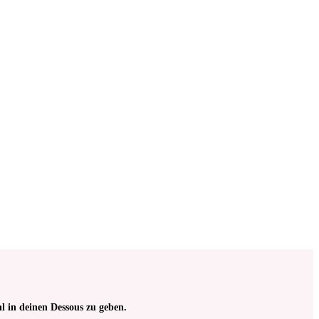
tt | zur
ternehmer nach
l in deinen Dessous zu geben.