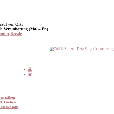
kauf vor Ort:
h Vereinbarung (Mo. – Fr.)
und-spitze.de
ous nähen
 BH nähen
ion Dessous