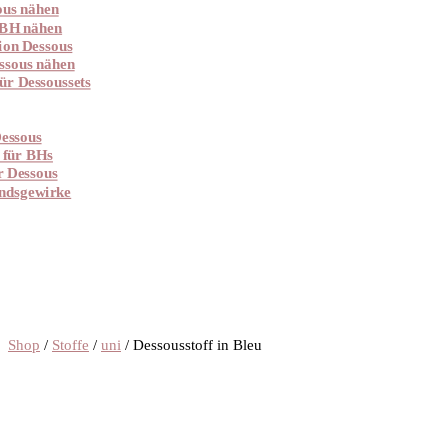
ous nähen
 BH nähen
ion Dessous
ssous nähen
ür Dessoussets
essous
 für BHs
r Dessous
ndsgewirke
Shop
/
Stoffe
/
uni
/ Dessousstoff in Bleu