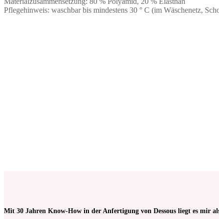
Materialzusammensetzung: 80 % Polyamid, 20 % Elasthan
Pflegehinweis: waschbar bis mindestens 30 ° C (im Wäschenetz, Sch
Mikrofaser in Nude / Goldbraun, leicht
Dessousstoff
glänzend | zur Anfertigung von Dessous
Anfertigung 
€
9,75
€
10,00
Keine Mehrwertsteuer, da Kleinunternehmer nach
Keine Mehrwerts
§19 (1) UStG.
§19 (1) UStG.
ab 50
cm
ab 50
cm
Mit 30 Jahren Know-How in der Anfertigung von Dessous liegt es mir al