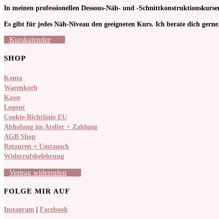
In meinen pro­fessionellen Dessous-Näh- und -Schnitt­kon­struktions­kur
Es gibt für jedes Näh-Niveau den geeigneten Kurs. Ich berate dich gerne
Kurskalender
SHOP
Konto
Warenkorb
Kasse
Logout
Cookie-Richtlinie EU
Abholung im Atelier + Zahlung
AGB Shop
Retouren + Umtausch
Widerrufsbelehrung
Vertrag widerrufen
FOLGE MIR AUF
Instagram
|
Facebook