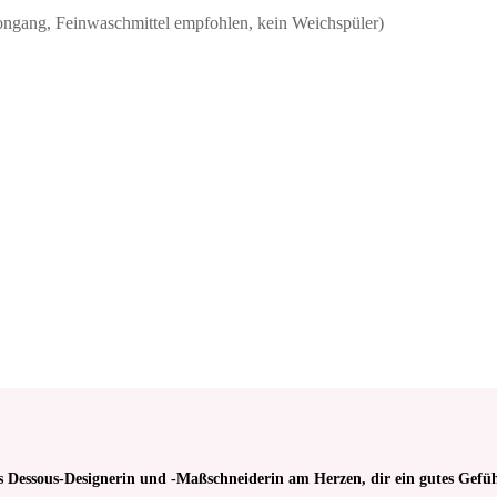
ongang, Feinwaschmittel empfohlen, kein Weichspüler)
 in Weiss (Creme) | zur
Mikrofaser in Goldbraun ma
von Dessous
Anfertigung von Dessous
€
9,75
teuer, da Kleinunternehmer nach
Keine Mehrwertsteuer, da Kleinun
§19 (1) UStG.
ab 50
cm
s Dessous-Designerin und -Maßschneiderin am Herzen, dir ein gutes Gefüh