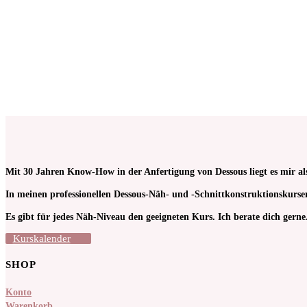
Keine Mehrwertsteuer, da Kleinunternehmer nach §19 (1) USt
Schnittmuster Sewy Slip ‚Rebecca‘
€
8,50
Keine Mehrwertsteuer, da Kleinunternehmer nach §19 (1) USt
Mit 30 Jahren Know-How in der Anfertigung von Dessous liegt es mir al
In meinen pro­fessionellen Dessous-Näh- und -Schnitt­kon­struktions­kur
Es gibt für jedes Näh-Niveau den geeigneten Kurs. Ich berate dich gerne
Kurskalender
SHOP
Konto
Warenkorb