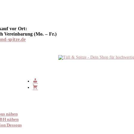
kauf vor Ort:
h Vereinbarung (Mo. – Fr.)
und-spitze.de
ous nähen
 BH nähen
ion Dessous