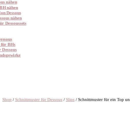
ous nähen
 BH nähen
ion Dessous
ssous nähen
ür Dessoussets
essous
 für BHs
r Dessous
ndsgewirke
Shop
/
Schnittmuster für Dessous
/
Slips
/ Schnittmuster für ein Top un