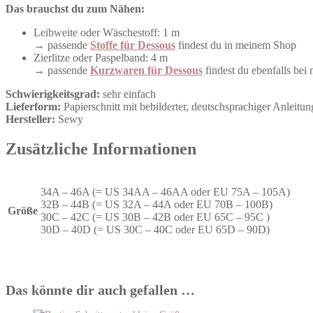
Das brauchst du zum Nähen:
Leibweite oder Wäschestoff: 1 m
→ passende
Stoffe für Dessous
findest du in meinem Shop
Zierlitze oder Paspelband: 4 m
→ passende
Kurzwaren für Dessous
findest du ebenfalls bei 
Schwierigkeitsgrad:
sehr einfach
Lieferform:
Papierschnitt mit bebilderter, deutschsprachiger Anleitun
Hersteller:
Sewy
Zusätzliche Informationen
34A – 46A (= US 34AA – 46AA oder EU 75A – 105A)
32B – 44B (= US 32A – 44A oder EU 70B – 100B)
Größe
30C – 42C (= US 30B – 42B oder EU 65C – 95C )
30D – 40D (= US 30C – 40C oder EU 65D – 90D)
Das könnte dir auch gefallen …