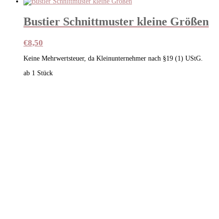
Bustier Schnittmuster kleine Größen
€
8,50
Keine Mehrwertsteuer, da Kleinunternehmer nach §19 (1) UStG.
ab 1
Stück
Schnittmuster Tüll & Spitze, Hemdchen „Charlo
€
15,00
Keine Mehrwertsteuer, da Kleinunternehmer nach §19 (1) USt
ab 1
Stück
Schnittmuster Sewy Top Lisa
€
8,50