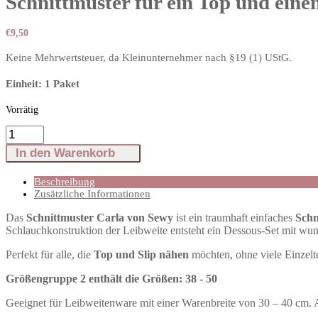
Schnittmuster für ein Top und einen
€
9,50
Keine Mehrwertsteuer, da Kleinunternehmer nach §19 (1) UStG.
Einheit: 1 Paket
Vorrätig
Schnittmuster
für
In den Warenkorb
ein
Top
und
Beschreibung
einen
Zusätzliche Informationen
Slip
|
Das
Schnittmuster Carla von Sewy
ist ein traumhaft einfaches
Schn
Dessous
Schlauchkonstruktion der Leibweite entsteht ein Dessous-Set mit 
nähen
leicht
Perfekt für alle, die
Top und Slip nähen
möchten, ohne viele Einzel
gemacht
Menge
Größengruppe 2 enthält die Größen: 38 - 50
Geeignet für Leibweitenware mit einer Warenbreite von 30 – 40 cm. A