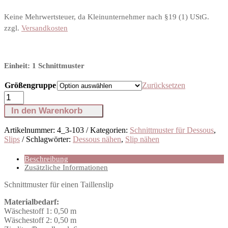
Keine Mehrwertsteuer, da Kleinunternehmer nach §19 (1) UStG.
zzgl.
Versandkosten
Einheit: 1 Schnittmuster
Größengruppe
Zurücksetzen
Schnittmuster
Sewy
In den Warenkorb
Taillenslip
Marylin
Artikelnummer:
4_3-103
Kategorien:
Schnittmuster für Dessous
,
Menge
Slips
Schlagwörter:
Dessous nähen
,
Slip nähen
Beschreibung
Zusätzliche Informationen
Schnittmuster für einen Taillenslip
Materialbedarf:
Wäschestoff 1: 0,50 m
Wäschestoff 2: 0,50 m