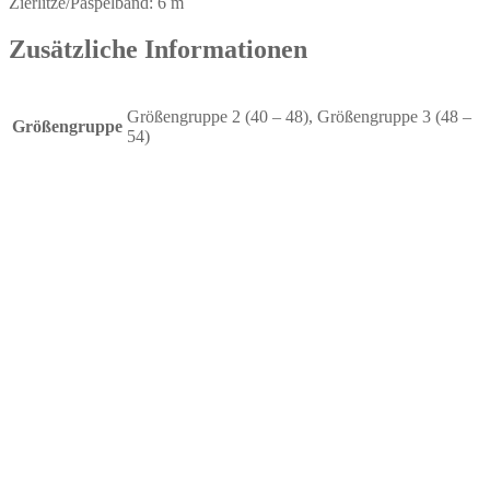
Zierlitze/Paspelband: 6 m
Zusätzliche Informationen
Größengruppe 2 (40 – 48), Größengruppe 3 (48 –
Größengruppe
54)
Schnittmuster Sewy Slip Julie
€
8,50
Keine Mehrwertsteuer, da Kleinunternehmer nach §19 (1)
UStG.
zzgl.
Versandkosten
ab 1
Stück