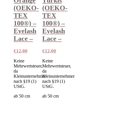
Orange
Türkis
(OEKO-
(OEKO-
TEX
TEX
100®️) –
100®️) –
Eyelash
Eyelash
Lace –
Lace –
€
12,00
€
12,00
Keine
Keine
Mehrwertsteuer,
Mehrwertsteuer,
da
da
Kleinunternehmer
Kleinunternehmer
nach §19 (1)
nach §19 (1)
UStG.
UStG.
ab 50
cm
ab 50
cm