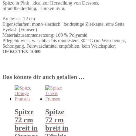
Spitze in Pink | ideal zur Herstellung von Dessous,
(OEKO-
Strandbekleidung, Tuniken uvm.
TEX
100®️)
Breite: ca. 72 cm
-
Eigenschaften: mono-elastisch | beidseitige Zierkante, eine Seite
Eyelash
Eyelash (Fransen)
Lace
Materialzusammensetzung: 100 % Polyamid
-
Pflegehinweis: waschbar bis mindestens 30 ° C (im Wäschenetz,
Menge
Schongang, Feinwaschmittel empfohlen, kein Weichspüler)
OEKO-TEX 100®️
Das könnte dir auch gefallen …
Spitze
Spitze
72 cm
72 cm
breit in
breit in