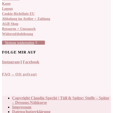
Kasse
Logout
Cookie-Richtlinie EU
Abholung im Atelier + Zahlung
AGB Shop
Retouren + Umtausch
Widerrufsbelehrung
Vertrag widerrufen
FOLGE MIR AUF
Instagram
|
Facebook
FAQ – Oft gefragt
Copyright Claudia Specht | Tüll & Spitze: Stoffe – Spitze
– Dessous-Nähkurse
Impressum
Datenschutzerklärung